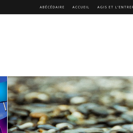
ABÉCÉDAIRE
ACCUEIL
AGIS ET L’ENTRE
BIBLIOGRAPHIE
CATALOGUE DES PUBLICA
LES REPLAYS DES ATELIERS DE CHRISTOPHE
NOS MISSIONS
PAGE D’EXEMPLE
PAGE 