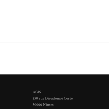
AGIS
250 rue Dieudonné Coste
30000 Nîmes