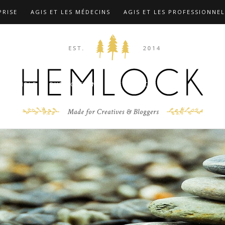
PRISE
AGIS ET LES MÉDECINS
AGIS ET LES PROFESSIONNEL
TIONS
COMPLÉMENTS …
CONTACT
F.A.Q
FORMATION
 MARX
LES FORMATIONS
MIEUX CONNAÎTRE LE DR CHRIST
D’EXEMPLE
PUBLICATIONS
RÉFÉRENCES