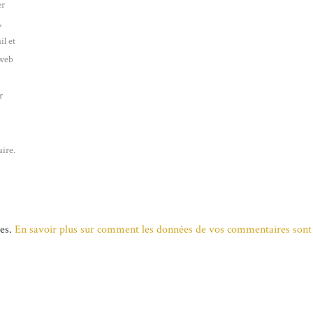
er
,
l et
 web
r
n
ire.
les.
En savoir plus sur comment les données de vos commentaires sont 