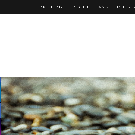
ABÉCÉDAIRE
ACCUEIL
AGIS ET L’ENTRE
BIBLIOGRAPHIE
CATALOGUE DES PUBLICA
LES REPLAYS DES ATELIERS DE CHRISTOPHE
NOS MISSIONS
PAGE D’EXEMPLE
PAGE 