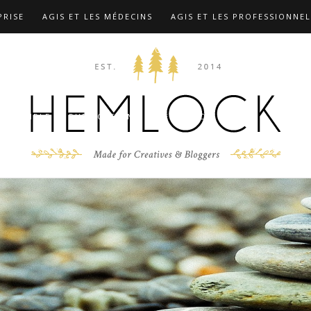
PRISE
AGIS ET LES MÉDECINS
AGIS ET LES PROFESSIONNEL
TIONS
COMPLÉMENTS …
CONTACT
F.A.Q
FORMATION
 MARX
LES FORMATIONS
MIEUX CONNAÎTRE LE DR CHRIST
D’EXEMPLE
PUBLICATIONS
RÉFÉRENCES