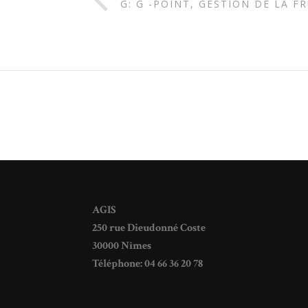
G: G -POINT, GESTION DE LA 
AGIS
250 rue Dieudonné Coste
30000 Nîmes
Téléphone: 04 66 36 20 78