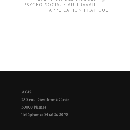
PSYCHO-SOCIAUX AU TRAVAIL
: APPLICATION PRATIQUE
AGIS
250 rue Dieudonné Coste
30000 Nîmes
Téléphone: 04 66 36 20 78