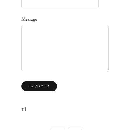
Message
1″]