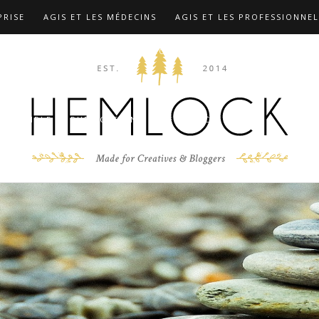
PRISE
AGIS ET LES MÉDECINS
AGIS ET LES PROFESSIONNEL
TIONS
COMPLÉMENTS …
CONTACT
F.A.Q
FORMATION
 MARX
LES FORMATIONS
MIEUX CONNAÎTRE LE DR CHRIST
D’EXEMPLE
PUBLICATIONS
RÉFÉRENCES