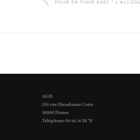
POUR EN FINIR AVEC ” L’ALCOO
AGIS
250 rue Dieudonné Coste
30000 Nîmes
Téléphone: 04 66 36 20 78