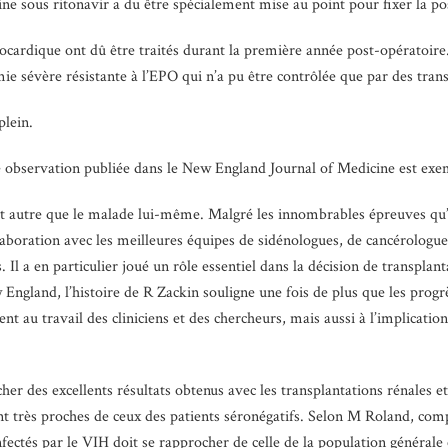
porine sous ritonavir a du être spécialement mise au point pour fixer l
ocardique ont dû être traités durant la première année post-opératoire
e sévère résistante à l’EPO qui n’a pu être contrôlée que par des trans
plein.
te observation publiée dans le New England Journal of Medicine est exemp
’est autre que le malade lui-même. Malgré les innombrables épreuves qu’
llaboration avec les meilleures équipes de sidénologues, de cancérologue
 Il a en particulier joué un rôle essentiel dans la décision de transpla
England, l’histoire de R Zackin souligne une fois de plus que les progrè
nt au travail des cliniciens et des chercheurs, mais aussi à l’implicati
cher des excellents résultats obtenus avec les transplantations rénales 
ant très proches de ceux des patients séronégatifs. Selon M Roland, com
nfectés par le VIH doit se rapprocher de celle de la population générale