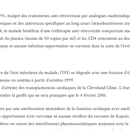
995, malgré des traitements anti-rétroviraux par analogues nucléosidiqu
otiques et des antiviraux spécifiques au long cours (mycobactérioses aty
4, le malade bénéficie d’une trithérapie anti-rétrovirale comportant un
araît du plasma (moins de 50 copies par ml) et les CD4 remontent au d
pue et aucune infection opportuniste ne survient dans la suite de l’évo
e de l’état infectieux du malade, l’IVG se dégrade avec une fraction d’
neuse en continu à partir d’octobre 1999.
te d’attente des transplantations cardiaques de la Cleveland Clinic. L’ét
endre la greffe qui ne sera pratiquée que le 4 février 2001.
es par une amélioration immédiate de la fonction cardiaque avec amélio
ion opportuniste n’est survenue ni aucune récidive du sarcome de Kapo
quilibrer en raison des interférences pharmacocinétiques majeures avec 