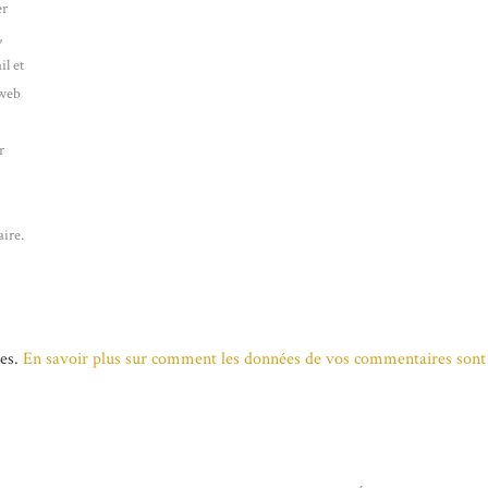
er
,
l et
 web
r
n
ire.
les.
En savoir plus sur comment les données de vos commentaires sont 