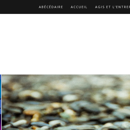
ABÉCÉDAIRE
ACCUEIL
AGIS ET L’ENTRE
BIBLIOGRAPHIE
CATALOGUE DES PUBLICA
LES REPLAYS DES ATELIERS DE CHRISTOPHE
NOS MISSIONS
PAGE D’EXEMPLE
PAGE 