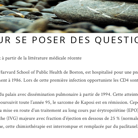
UR SE POSER DES QUESTI
à partir de la littérature médicale récente
arvard School of Public Health de Boston, est hospitalisé pour une pn
ment à 1986. Lors de cette première infection opportuniste les CD4 so
u palais avec dissémination pulmonaire à partir de 1994. Cette atteint
oursuivit toute l’année 95, le sarcome de Kaposi est en rémission. Cep
 mise en route d’un traitement au long cours par érytropoïétine (EPO).
uche (IVG) majeure avec fraction d’éjection en dessous de 25 % (normale
ine, cette chimiothérapie est interrompue et remplacée par du paclitaxel