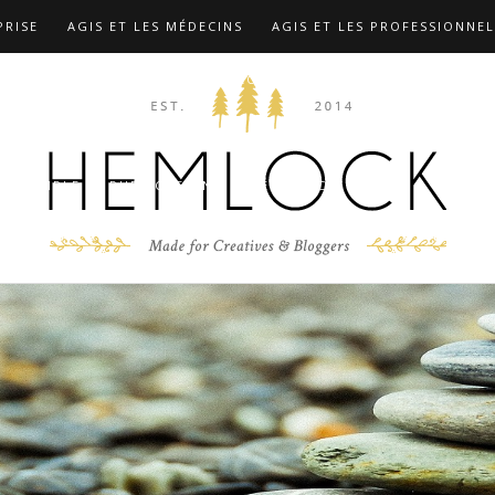
PRISE
AGIS ET LES MÉDECINS
AGIS ET LES PROFESSIONNEL
TIONS
COMPLÉMENTS …
CONTACT
F.A.Q
FORMATION
 MARX
LES FORMATIONS
MIEUX CONNAÎTRE LE DR CHRIST
D’EXEMPLE
PUBLICATIONS
RÉFÉRENCES