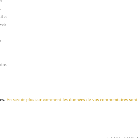
er
,
l et
 web
r
n
ire.
les.
En savoir plus sur comment les données de vos commentaires sont 