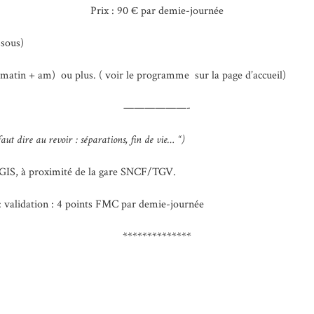
Prix : 90 € par demie-journée
ssous)
(matin + am) ou plus. ( voir le programme sur la page d’accueil)
——————-
ut dire au revoir : séparations, fin de vie… “)
’AGIS, à proximité de la gare SNCF/TGV.
 validation : 4 points FMC par demie-journée
**************