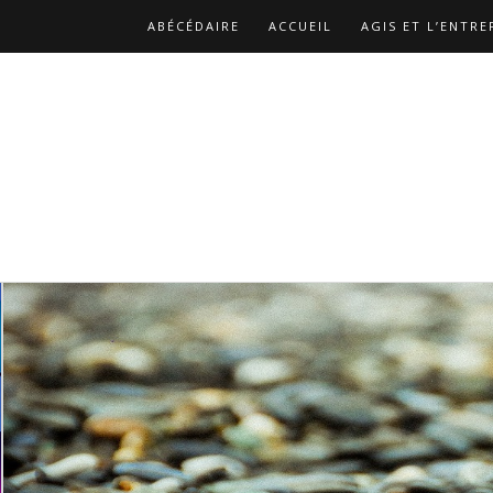
ABÉCÉDAIRE
ACCUEIL
AGIS ET L’ENTRE
BIBLIOGRAPHIE
CATALOGUE DES PUBLICA
LES REPLAYS DES ATELIERS DE CHRISTOPHE
NOS MISSIONS
PAGE D’EXEMPLE
PAGE 