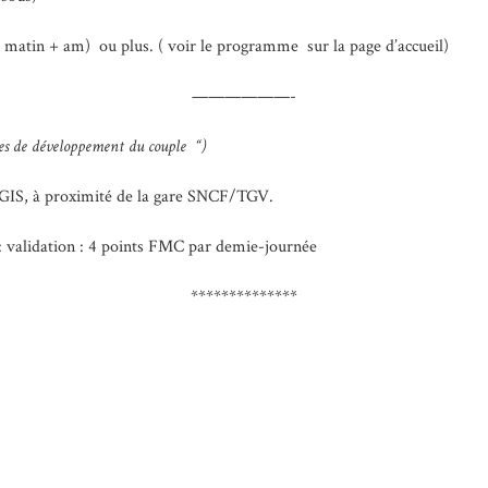
( matin + am) ou plus. ( voir le programme sur la page d’accueil)
——————-
des de développement du couple “)
’AGIS, à proximité de la gare SNCF/TGV.
 validation : 4 points FMC par demie-journée
**************