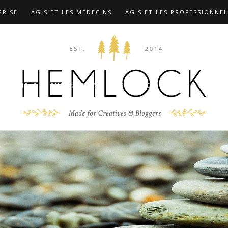
PRISE
AGIS ET LES MÉDECINS
AGIS ET LES PROFESSIONNEL
TIONS
COMPLÉMENTS …
CONTACT
F.A.Q
FORMATION
 MARX
LES FORMATIONS
MIEUX CONNAÎTRE LE DR CHRIST
D’EXEMPLE
PUBLICATIONS
RÉFÉRENCES