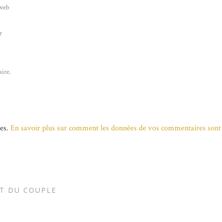
 web
r
n
ire.
les.
En savoir plus sur comment les données de vos commentaires sont 
T DU COUPLE