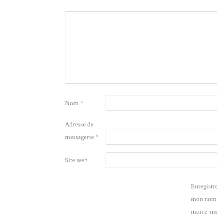
Nom
*
Adresse de
messagerie
*
Site web
Enregistr
mon nom
mon e-mai