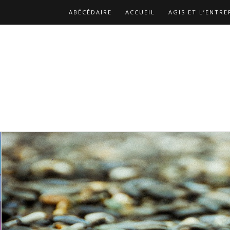
ABÉCÉDAIRE
ACCUEIL
AGIS ET L’ENTRE
BIBLIOGRAPHIE
CATALOGUE DES PUBLICA
LES REPLAYS DES ATELIERS DE CHRISTOPHE
NOS MISSIONS
PAGE D’EXEMPLE
PAGE 