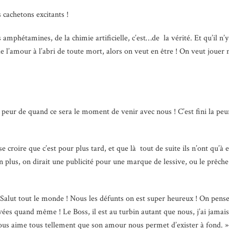
s cachetons excitants !
es amphétamines, de la chimie artificielle, c’est…de la vérité. Et qu’il n
l’amour à l’abri de toute mort, alors on veut en être ! On veut jouer n
 peur de quand ce sera le moment de venir avec nous ! C’est fini la peur, c
se croire que c’est pour plus tard, et que là tout de suite ils n’ont qu’
En plus, on dirait une publicité pour une marque de lessive, ou le prêch
« Salut tout le monde ! Nous les défunts on est super heureux ! On pense
es quand même ! Le Boss, il est au turbin autant que nous, j’ai jamais 
 il nous aime tous tellement que son amour nous permet d’exister à fond. »