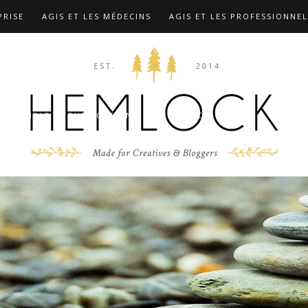
PRISE
AGIS ET LES MÉDECINS
AGIS ET LES PROFESSIONNEL
TIONS
COMPLÉMENTS …
CONTACT
F.A.Q
FORMATION
 MARX
LES FORMATIONS
MIEUX CONNAÎTRE LE DR CHRIST
D’EXEMPLE
PUBLICATIONS
RÉFÉRENCES