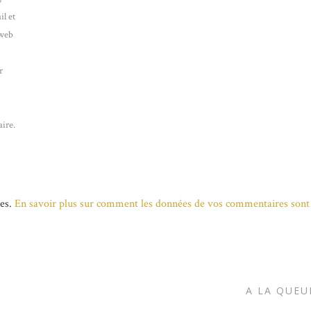
l et
 web
r
n
ire.
les.
En savoir plus sur comment les données de vos commentaires sont 
A LA QUEU