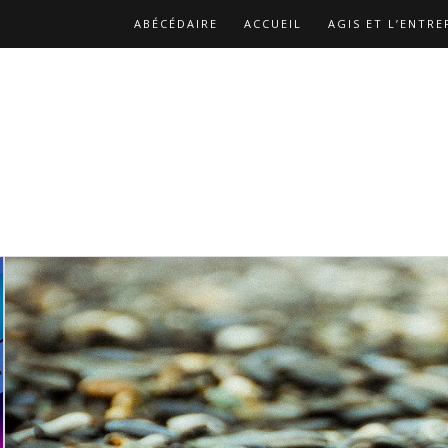
ABÉCÉDAIRE
ACCUEIL
AGIS ET L’ENTRE
BIBLIOGRAPHIE
CATALOGUE DES PUBLICA
LES REPLAYS DES ATELIERS DE CHRISTOPHE
NOS MISSIONS
PAGE D’EXEMPLE
PAGE 