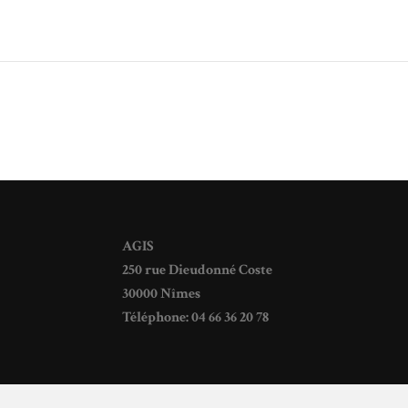
AGIS
250 rue Dieudonné Coste
30000 Nîmes
Téléphone: 04 66 36 20 78