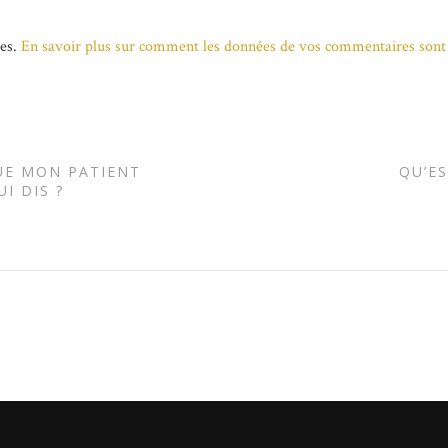
les.
En savoir plus sur comment les données de vos commentaires sont 
QUE MON PATIENT
QU’E
I DIS ?