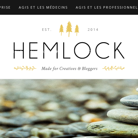
PRISE
AGIS ET LES MÉDECINS
AGIS ET LES PROFESSIONNEL
TIONS
COMPLÉMENTS …
CONTACT
F.A.Q
FORMATION
 MARX
LES FORMATIONS
MIEUX CONNAÎTRE LE DR CHRIST
D’EXEMPLE
PUBLICATIONS
RÉFÉRENCES