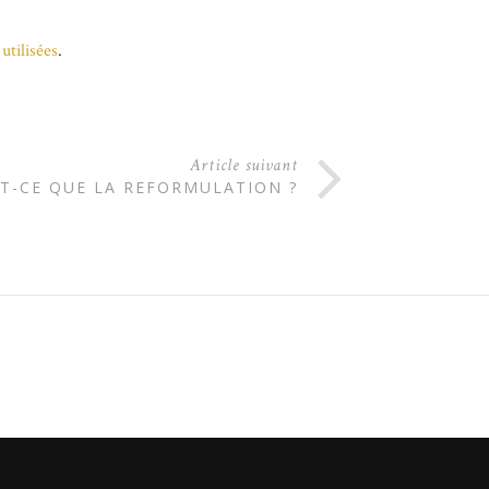
utilisées
.
Article suivant
ST-CE QUE LA REFORMULATION ?