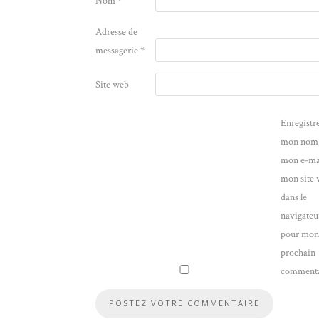
Nom
*
Adresse de
messagerie
*
Site web
Enregistr
mon nom
mon e-mai
mon site
dans le
navigateu
pour mo
prochain
commenta