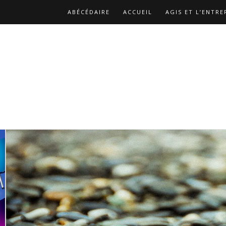
ABÉCÉDAIRE
ACCUEIL
AGIS ET L’ENTRE
BIBLIOGRAPHIE
CATALOGUE DES PUBLICA
LES REPLAYS DES ATELIERS DE CHRISTOPHE
NOS MISSIONS
PAGE D’EXEMPLE
PAGE 