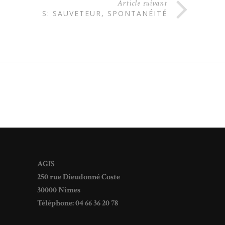
Article suivant
S: SAUVETEUR, SPONTANÉITÉ
AGIS
250 rue Dieudonné Coste
30000 Nîmes
Téléphone: 04 66 36 20 78