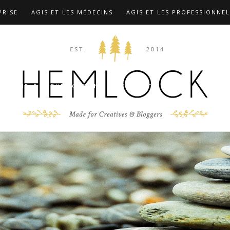
PRISE
AGIS ET LES MÉDECINS
AGIS ET LES PROFESSIONNEL
TIONS
COMPLÉMENTS …
CONTACT
F.A.Q
FORMATION
 MARX
LES FORMATIONS
MIEUX CONNAÎTRE LE DR CHRIST
D’EXEMPLE
PUBLICATIONS
RÉFÉRENCES