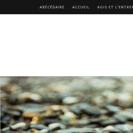
ABÉCÉDAIRE
ACCUEIL
AGIS ET L’ENTRE
BIBLIOGRAPHIE
CATALOGUE DES PUBLICA
LES REPLAYS DES ATELIERS DE CHRISTOPHE
NOS MISSIONS
PAGE D’EXEMPLE
PAGE 